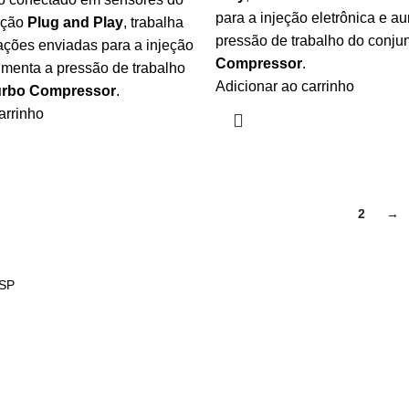
para a injeção eletrônica e a
ação
Plug and Play
, trabalha
pressão de trabalho do conju
ações enviadas para a injeção
Compressor
.
umenta a pressão de trabalho
Adicionar ao carrinho
urbo Compressor
.
arrinho
1
2
→
 SP