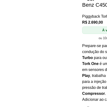
Benz C450
Piggyback Tor
R$
2.690,00
À v
ou 10
Prepare-se par
condução do 
Turbo
para ou
Tork One
é um
em sensores d
Play
, trabalh
para a injeção
pressão de tr
Compressor
.
Adicionar ao c