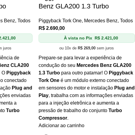
bo
Benz GLA200 1.3 Turbo
s Benz
,
Todos
Piggyback Tork One
,
Mercedes Benz
,
Todos
R$
2.690,00
.421,00
À vista no Pix
R$
2.421,00
 juros
ou 10x de
R$
269,00
sem juros
iência de
Prepare-se para levar a experiência de
Benz CLA200
condução do seu
Mercedes Benz GLA200
! O
Piggyback
1.3 Turbo
para outro patamar! O
Piggyback
no conectado
Tork One
é um módulo externo conectado
alação
Plug and
em sensores do motor e instalação
Plug and
ações enviadas
Play
, trabalha com as informações enviadas
umenta a
para a injeção eletrônica e aumenta a
nto
Turbo
pressão de trabalho do conjunto
Turbo
Compressor
.
Adicionar ao carrinho