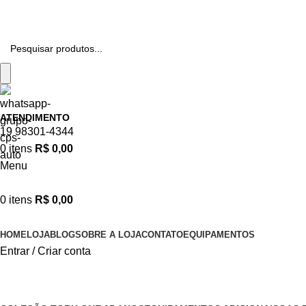
APROVEITE NOSSAS PROMOÇÕES!
ATENDIMENTO
19 98301-4344
0
itens
R$
0,00
Menu
0
itens
R$
0,00
Categorias
HOME
LOJA
BLOG
SOBRE A LOJA
CONTATO
EQUIPAMENTOS
Entrar / Criar conta
Mercedes Benz