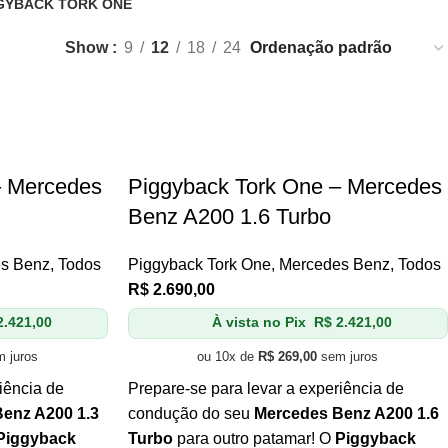
GYBACK TORK ONE
Produtos
Show
9
12
18
24
– Mercedes
Piggyback Tork One – Mercedes
Benz A200 1.6 Turbo
s Benz
,
Todos
Piggyback Tork One
,
Mercedes Benz
,
Todos
R$
2.690,00
.421,00
À vista no Pix
R$
2.421,00
 juros
ou 10x de
R$
269,00
sem juros
iência de
Prepare-se para levar a experiência de
enz A200 1.3
condução do seu
Mercedes Benz A200 1.6
Piggyback
Turbo
para outro patamar! O
Piggyback