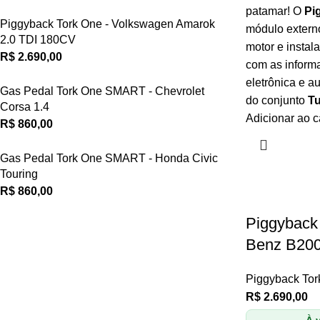
patamar! O
Pi
Piggyback Tork One - Volkswagen Amarok
módulo extern
2.0 TDI 180CV
motor e instal
R$
2.690,00
com as inform
eletrônica e a
Gas Pedal Tork One SMART - Chevrolet
do conjunto
T
Corsa 1.4
Adicionar ao c
R$
860,00
Gas Pedal Tork One SMART - Honda Civic
Touring
R$
860,00
Piggyback
Benz B200
Piggyback Tor
R$
2.690,00