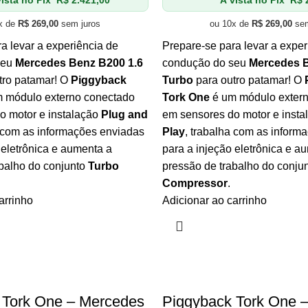
ista no Pix
R$
2.421,00
À vista no Pix
R$
2
x de
R$
269,00
sem juros
ou 10x de
R$
269,00
sem
a levar a experiência de
Prepare-se para levar a exper
seu
Mercedes Benz B200 1.6
condução do seu
Mercedes B
tro patamar! O
Piggyback
Turbo
para outro patamar! O
 módulo externo conectado
Tork One
é um módulo exter
o motor e instalação
Plug and
em sensores do motor e inst
a com as informações enviadas
Play
, trabalha com as inform
 eletrônica e aumenta a
para a injeção eletrônica e a
abalho do conjunto
Turbo
pressão de trabalho do conju
Compressor
.
arrinho
Adicionar ao carrinho
 Tork One – Mercedes
Piggyback Tork One 