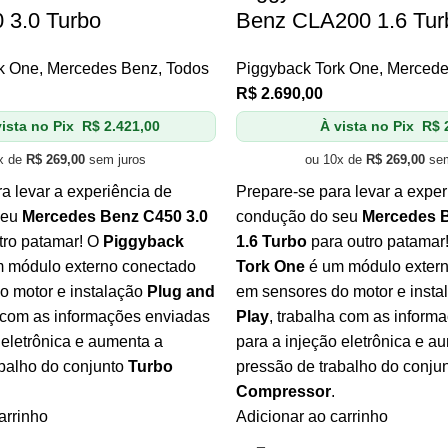
 3.0 Turbo
Benz CLA200 1.6 Tur
k One
,
Mercedes Benz
,
Todos
Piggyback Tork One
,
Mercede
R$
2.690,00
ista no Pix
R$
2.421,00
À vista no Pix
R$
2
x de
R$
269,00
sem juros
ou 10x de
R$
269,00
sem
a levar a experiência de
Prepare-se para levar a exper
seu
Mercedes Benz C450 3.0
condução do seu
Mercedes 
tro patamar! O
Piggyback
1.6 Turbo
para outro patamar
 módulo externo conectado
Tork One
é um módulo exter
o motor e instalação
Plug and
em sensores do motor e inst
a com as informações enviadas
Play
, trabalha com as inform
 eletrônica e aumenta a
para a injeção eletrônica e a
abalho do conjunto
Turbo
pressão de trabalho do conju
Compressor
.
arrinho
Adicionar ao carrinho