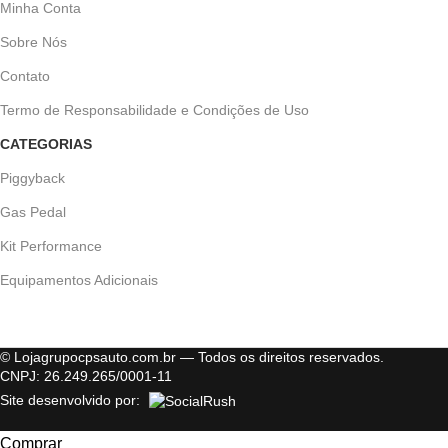
Minha Conta
Sobre Nós
Contato
Termo de Responsabilidade e Condições de Uso
CATEGORIAS
Piggyback
Gas Pedal
Kit Performance
Equipamentos Adicionais
© Lojagrupocpsauto.com.br — Todos os direitos reservados.
CNPJ: 26.249.265/0001-11
Site desenvolvido por:
Comprar