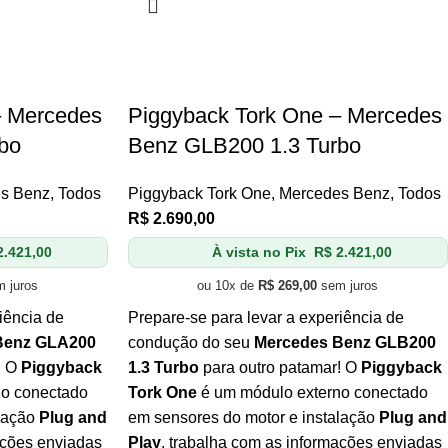
– Mercedes
Piggyback Tork One – Mercedes
bo
Benz GLB200 1.3 Turbo
s Benz
,
Todos
Piggyback Tork One
,
Mercedes Benz
,
Todos
R$
2.690,00
.421,00
À vista no Pix
R$
2.421,00
 juros
ou 10x de
R$
269,00
sem juros
iência de
Prepare-se para levar a experiência de
Benz GLA200
condução do seu
Mercedes Benz GLB200
! O
Piggyback
1.3 Turbo
para outro patamar! O
Piggyback
no conectado
Tork One
é um módulo externo conectado
alação
Plug and
em sensores do motor e instalação
Plug and
ações enviadas
Play
, trabalha com as informações enviadas