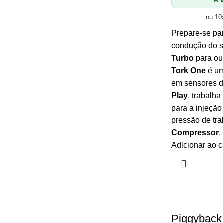
À v
ou 10
Prepare-se par
condução do 
Turbo
para ou
Tork One
é um
em sensores d
Play
, trabalh
para a injeção
pressão de tr
Compressor
.
Adicionar ao c
Piggyback