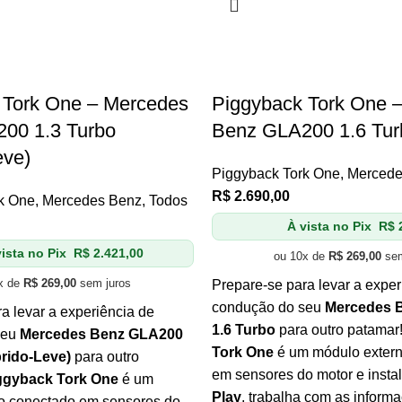
 Tork One – Mercedes
Piggyback Tork One 
00 1.3 Turbo
Benz GLA200 1.6 Tur
eve)
Piggyback Tork One
,
Mercede
R$
2.690,00
k One
,
Mercedes Benz
,
Todos
À vista no Pix
R$
2
ista no Pix
R$
2.421,00
ou 10x de
R$
269,00
sem
x de
R$
269,00
sem juros
Prepare-se para levar a exper
condução do seu
Mercedes 
a levar a experiência de
1.6 Turbo
para outro patamar
seu
Mercedes Benz GLA200
Tork One
é um módulo exter
brido-Leve)
para outro
em sensores do motor e inst
ggyback Tork One
é um
Play
, trabalha com as inform
o conectado em sensores do