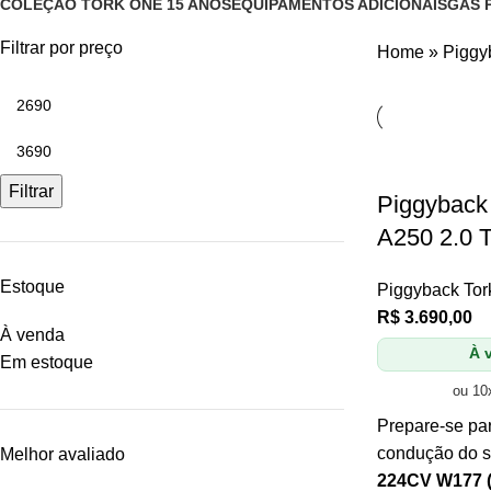
COLEÇÃO TORK ONE 15 ANOS
EQUIPAMENTOS ADICIONAIS
GAS 
12 Produtos
3 Produtos
434 P
Filtrar por preço
Home
»
Piggy
Filtrar
Piggyback
A250 2.0 
Estoque
Piggyback Tor
R$
3.690,00
À venda
À v
Em estoque
ou 10
Prepare-se par
condução do 
Melhor avaliado
224CV W177 (