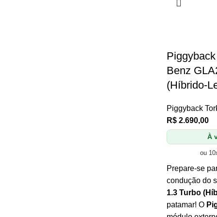
Piggyback
Benz GLA2
(Híbrido-L
Piggyback Tor
R$
2.690,00
À v
ou 10
Prepare-se par
condução do 
1.3 Turbo (Hí
patamar! O
Pi
módulo extern