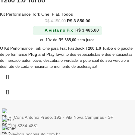
T200 1.0 Turbo
Kit Performance Tork One
,
Fiat
,
Todos
R$
3.850,00
R$
4.150,00
À vista no Pix
R$
3.465,00
ou 10x de
R$
385,00
sem juros
O Kit Performance Tork One para
Fiat Fastback T200 1.0 Turbo
é o pacote
de performance
Plug and Play
favorito dos especialistas e dos entusiastas
do mercado automotivo, descubra o verdadeiro potencial do seu veículo e
desfrute de cada emocionante momento de aceleração!
R. Cons Antônio Prado, 192 - Vila Nova Campinas - SP
(19) 3284-4831
loja@grupocpsauto.com.br