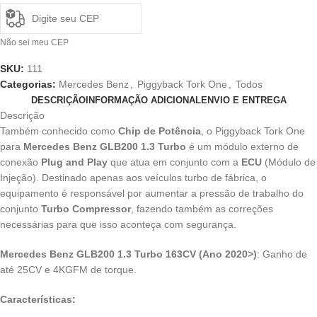
Não sei meu CEP
SKU:
111
Categorias:
Mercedes Benz
,
Piggyback Tork One
,
Todos
DESCRIÇÃO
INFORMAÇÃO ADICIONAL
ENVIO E ENTREGA
Descrição
Também conhecido como
Chip de Potência
, o Piggyback Tork One
para
Mercedes Benz GLB200 1.3 Turbo
é um módulo externo de
conexão
Plug and Play
que atua em conjunto com a
ECU
(Módulo de
Injeção). Destinado apenas aos veículos turbo de fábrica, o
equipamento é responsável por aumentar a pressão de trabalho do
conjunto
Turbo Compressor
, fazendo também as correções
necessárias para que isso aconteça com segurança.
Mercedes Benz GLB200 1.3 Turbo 163CV (Ano 2020>)
: Ganho de
até 25CV e 4KGFM de torque.
Características: