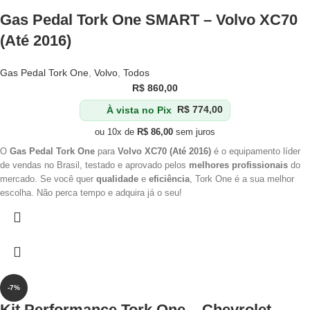
Gas Pedal Tork One SMART – Volvo XC70
(Até 2016)
Gas Pedal Tork One
,
Volvo
,
Todos
R$
860,00
À vista no Pix
R$
774,00
ou 10x de
R$
86,00
sem juros
O
Gas Pedal Tork One
para
Volvo XC70 (Até 2016)
é o equipamento líder
de vendas no Brasil, testado e aprovado pelos
melhores profissionais
do
mercado. Se você quer
qualidade
e
eficiência
, Tork One é a sua melhor
escolha. Não perca tempo e adquira já o seu!
-7%
Kit Performance Tork One – Chevrolet