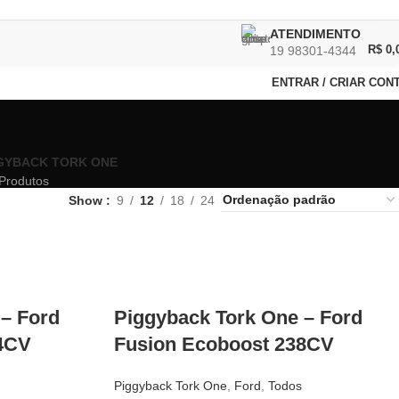
ATENDIMENTO
R$
0,
19 98301-4344
ENTRAR / CRIAR CON
GYBACK TORK ONE
Produtos
Show
9
12
18
24
– Ford
Piggyback Tork One – Ford
4CV
Fusion Ecoboost 238CV
Piggyback Tork One
,
Ford
,
Todos