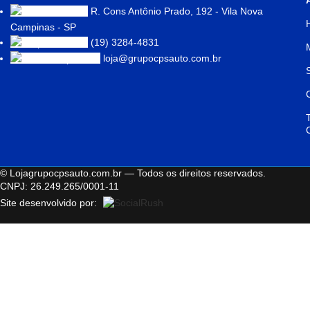
R. Cons Antônio Prado, 192 - Vila Nova
Campinas - SP
(19) 3284-4831
loja@grupocpsauto.com.br
© Lojagrupocpsauto.com.br — Todos os direitos reservados.
CNPJ: 26.249.265/0001-11
Site desenvolvido por: