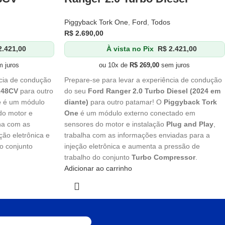
Piggyback Tork One
,
Ford
,
Todos
R$
2.690,00
.421,00
À vista no Pix
R$
2.421,00
 juros
ou 10x de
R$
269,00
sem juros
ncia de condução
Prepare-se para levar a experiência de condução
248CV
para outro
do seu
Ford Ranger 2.0 Turbo Diesel (2024 em
e
é um módulo
diante)
para outro patamar! O
Piggyback Tork
do motor e
One
é um módulo externo conectado em
lha com as
sensores do motor e instalação
Plug and Play
,
ção eletrônica e
trabalha com as informações enviadas para a
o conjunto
injeção eletrônica e aumenta a pressão de
trabalho do conjunto
Turbo Compressor
.
Adicionar ao carrinho