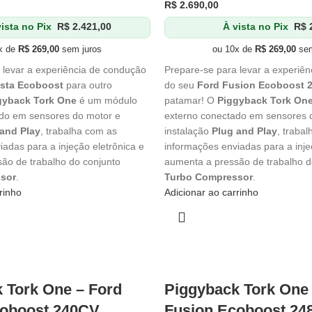
R$
2.690,00
ista no Pix
R$
2.421,00
À vista no Pix
R$
2
x de
R$
269,00
sem juros
ou 10x de
R$
269,00
sem
 levar a experiência de condução
Prepare-se para levar a experiê
esta Ecoboost
para outro
do seu
Ford Fusion Ecoboost 
gyback Tork One
é um módulo
patamar! O
Piggyback Tork On
do em sensores do motor e
externo conectado em sensores 
and Play
, trabalha com as
instalação
Plug and Play
, traba
adas para a injeção eletrônica e
informações enviadas para a inje
ão de trabalho do conjunto
aumenta a pressão de trabalho d
sor
.
Turbo Compressor
.
rinho
Adicionar ao carrinho
 Tork One – Ford
Piggyback Tork One 
coboost 240CV
Fusion Ecoboost 24