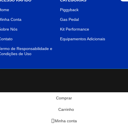
Home
Piggyback
Minha Conta
Gas Pedal
Sobre Nós
Kit Performance
Contato
Equipamentos Adicionais
Termo de Responsabilidade e
Condições de Uso
Comprar
Carrinho
Minha conta