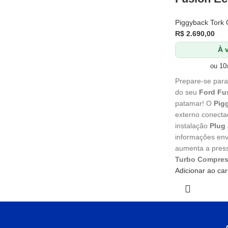
Piggyback Tork
R$
2.690,00
À v
ou 10
Prepare-se para
do seu
Ford Fu
patamar! O
Pig
externo conecta
instalação
Plug 
informações envi
aumenta a press
Turbo Compres
Adicionar ao car