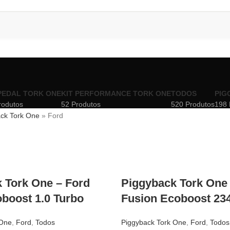
PEDAL TORK ONE
KIT PERFORMANCE TORK ONE
TODOS
PIG
rodutos
52 Produtos
520 Produtos
198 
ck Tork One
»
Ford
 Tork One – Ford
Piggyback Tork One 
oboost 1.0 Turbo
Fusion Ecoboost 23
 One
,
Ford
,
Todos
Piggyback Tork One
,
Ford
,
Todos