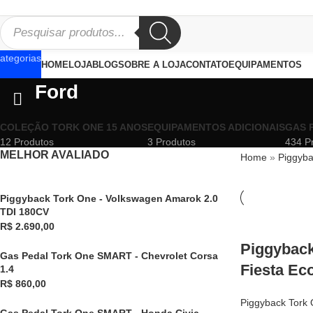
PROVEITE NOSSAS PROMOÇÕES!
ategorias
HOME
LOJA
BLOG
SOBRE A LOJA
CONTATO
EQUIPAMENTOS
Ford
COLEÇÃO TORK ONE 15 ANOS
EQUIPAMENTOS ADICIONAIS
GAS 
12 Produtos
3 Produtos
434 P
MELHOR AVALIADO
Home
»
Piggyba
Piggyback Tork One - Volkswagen Amarok 2.0
TDI 180CV
R$
2.690,00
Piggyback
Gas Pedal Tork One SMART - Chevrolet Corsa
Fiesta Ec
1.4
R$
860,00
Piggyback Tork