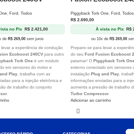
 One
,
Ford
,
Todos
Piggyback Tork One
,
Ford
,
Todos
R$
2.690,00
ista no Pix
R$
2.421,00
À vista no Pix
R$
2
x de
R$
269,00
sem juros
ou 10x de
R$
269,00
sem
 levar a experiência de condução
Prepare-se para levar a experiê
sion Ecoboost 240CV
para outro
do seu
Ford Fusion Ecoboost 
gyback Tork One
é um módulo
patamar! O
Piggyback Tork On
do em sensores do motor e
externo conectado em sensores 
and Play
, trabalha com as
instalação
Plug and Play
, traba
adas para a injeção eletrônica e
informações enviadas para a inje
ão de trabalho do conjunto
aumenta a pressão de trabalho d
sor
.
Turbo Compressor
.
rinho
Adicionar ao carrinho
ACESSO RÁPIDO
CATEGORIAS