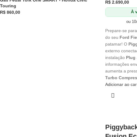
Gas Pedal Tork One SMART - Honda Civic
R$
2.690,00
Touring
À v
R$
860,00
ou 10
Prepare-se para
do seu
Ford Fi
patamar! O
Pig
externo conecta
instalação
Plug 
informações envi
aumenta a press
Turbo Compres
Adicionar ao car
Piggyback
Fusion E