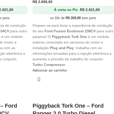
R$
2.690,00
.421,00
À vista no Pix
R$
2.421,00
 juros
ou 10x de
R$
269,00
sem juros
ncia de condução
Prepare-se para levar a experiência de condução
234CV
para outro
do seu
Ford Fusion Ecoboost 238CV
para outro
e
é um módulo
patamar! O
Piggyback Tork One
é um módulo
do motor e
externo conectado em sensores do motor e
lha com as
instalação
Plug and Play
, trabalha com as
ção eletrônica e
informações enviadas para a injeção eletrônica e
o conjunto
aumenta a pressão de trabalho do conjunto
Turbo Compressor
.
Adicionar ao carrinho
– Ford
Piggyback Tork One – Ford
8CV
Ranger 2.0 Turbo Diesel