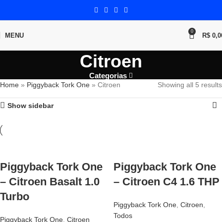
0
MENU
R$
0,0
Citroen
Categorias
Home
»
Piggyback Tork One
»
Citroen
Showing all 5 results
Show sidebar
Piggyback Tork One
Piggyback Tork One
– Citroen Basalt 1.0
– Citroen C4 1.6 THP
Turbo
Piggyback Tork One
,
Citroen
,
Todos
Piggyback Tork One
,
Citroen