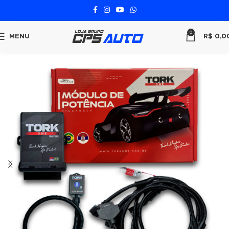
0
MENU
R$
0,0