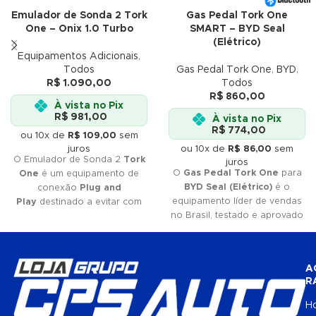
Emulador de Sonda 2 Tork
Gas Pedal Tork One
One – Onix 1.0 Turbo
SMART – BYD Seal
(Elétrico)
Equipamentos Adicionais
,
Todos
Gas Pedal Tork One
,
BYD
,
R$
1.090,00
Todos
R$
860,00
À vista no Pix
R$
981,00
À vista no Pix
R$
774,00
ou 10x de
R$
109,00
sem
juros
ou 10x de
R$
86,00
sem
O Emulador de Sonda 2
Tork
juros
O
Gas Pedal Tork One
para
One
é um equipamento de
BYD Seal (Elétrico)
é o
conexão
Plug and
equipamento líder de vendas
Play
destinado a evitar com
no Brasil, testado e aprovado
que a ECU (Módulo de
pelos
melhores profissionais
Injeção) identifique
do mercado. Se você quer
a
ausência
do
catalisador
no
qualidade
e
eficiência
, Tork
sistema de escape do veículo.
A
One é a sua melhor escolha.
R
Não perca tempo e adquira já
o seu!
H