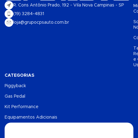
R. Cons Antônio Prado, 192 - Vila Nova Campinas - SP
M
C
(19) 3284-4831
S
loja@grupocpsauto.com.br
N
C
T
Re
e
U
CATEGORIAS
Piggyback
Gas Pedal
Kit Performance
Equipamentos Adicionais