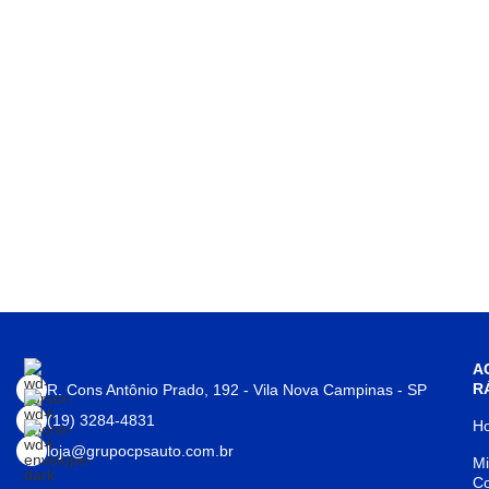
A
R
R. Cons Antônio Prado, 192 - Vila Nova Campinas - SP
(19) 3284-4831
H
loja@grupocpsauto.com.br
M
C