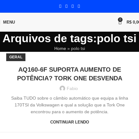
0
MENU
R$
0,0
Arquivos de tags:polo tsi
Home
»
polo tsi
GERAL
AQ160-6F SUPORTA AUMENTO DE
POTÊNCIA? TORK ONE DESVENDA
Fabio
Saiba TUDO sobre o câmbio automático que equipa a linha
170TSI da Volkswagen e qual a solução que a Tork One
encontrou para o aumento de potência.
CONTINUAR LENDO