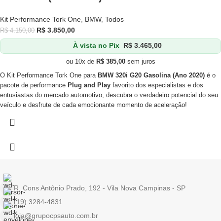
Kit Performance Tork One
,
BMW
,
Todos
R$
3.850,00
R$
4.150,00
À vista no Pix
R$
3.465,00
ou 10x de
R$
385,00
sem juros
O Kit Performance Tork One para
BMW 320i G20 Gasolina (Ano 2020)
é o
pacote de performance
Plug and Play
favorito dos especialistas e dos
entusiastas do mercado automotivo, descubra o verdadeiro potencial do seu
veículo e desfrute de cada emocionante momento de aceleração!
R. Cons Antônio Prado, 192 - Vila Nova Campinas - SP
(19) 3284-4831
loja@grupocpsauto.com.br