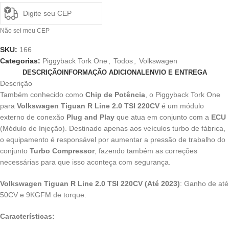
Não sei meu CEP
SKU:
166
Categorias:
Piggyback Tork One
,
Todos
,
Volkswagen
DESCRIÇÃO
INFORMAÇÃO ADICIONAL
ENVIO E ENTREGA
Descrição
Também conhecido como
Chip de Potência
, o Piggyback Tork One
para
Volkswagen Tiguan R Line 2.0 TSI 220CV
é um módulo
externo de conexão
Plug and Play
que atua em conjunto com a
ECU
(Módulo de Injeção). Destinado apenas aos veículos turbo de fábrica,
o equipamento é responsável por aumentar a pressão de trabalho do
conjunto
Turbo Compressor
, fazendo também as correções
necessárias para que isso aconteça com segurança.
Volkswagen Tiguan R Line 2.0 TSI 220CV (Até 2023)
: Ganho de até
50CV e 9KGFM de torque.
Características: