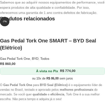
Sabemos que ao adquirir nossos equipamentos de performance, você
espera produtos de alta qualidade e confiabilidade. Por isso,
oferecemos uma garantia de 1 ano contra defeitos de fabricação.
Produtos relacionados
-7%
-7%
Gas Pedal Tork One SMART – BYD Seal
(Elétrico)
Gas Pedal Tork One
,
BYD
,
Todos
R$
860,00
À vista no Pix
R$
774,00
ou 10x de
R$
86,00
sem juros
O
Gas Pedal Tork One
para
BYD Seal (Elétrico)
é o equipamento líder de
vendas no Brasil, testado e aprovado pelos
melhores profissionais
do
mercado. Se você quer
qualidade
e
eficiência
, Tork One é a sua melhor
escolha. Não perca tempo e adquira já o seu!