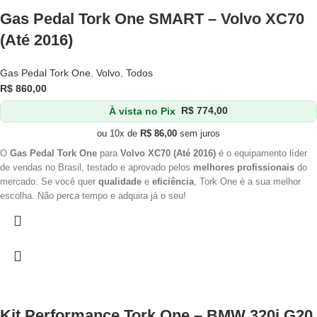
Gas Pedal Tork One SMART – Volvo XC70
(Até 2016)
Gas Pedal Tork One
,
Volvo
,
Todos
R$
860,00
À vista no Pix
R$
774,00
ou 10x de
R$
86,00
sem juros
O
Gas Pedal Tork One
para
Volvo XC70 (Até 2016)
é o equipamento líder
de vendas no Brasil, testado e aprovado pelos
melhores profissionais
do
mercado. Se você quer
qualidade
e
eficiência
, Tork One é a sua melhor
escolha. Não perca tempo e adquira já o seu!
Kit Performance Tork One – BMW 320i G20