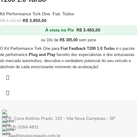
Kit Performance Tork One
,
Fiat
,
Todos
R$
3.850,00
R$
4.150,00
À vista no Pix
R$
3.465,00
ou 10x de
R$
385,00
sem juros
O Kit Performance Tork One para
Fiat Fastback T200 1.0 Turbo
é o pacote
de performance
Plug and Play
favorito dos especialistas e dos entusiastas
do mercado automotivo, descubra o verdadeiro potencial do seu veículo e
desfrute de cada emocionante momento de aceleração!
R. Cons Antônio Prado, 192 - Vila Nova Campinas - SP
(19) 3284-4831
loja@grupocpsauto.com.br