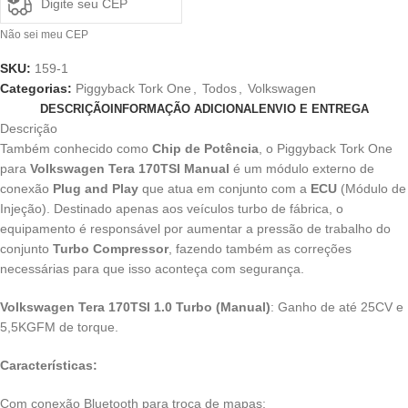
Não sei meu CEP
SKU:
159-1
Categorias:
Piggyback Tork One
,
Todos
,
Volkswagen
DESCRIÇÃO
INFORMAÇÃO ADICIONAL
ENVIO E ENTREGA
Descrição
Também conhecido como
Chip de Potência
, o Piggyback Tork One
para
Volkswagen Tera 170TSI Manual
é um módulo externo de
conexão
Plug and Play
que atua em conjunto com a
ECU
(Módulo de
Injeção). Destinado apenas aos veículos turbo de fábrica, o
equipamento é responsável por aumentar a pressão de trabalho do
conjunto
Turbo Compressor
, fazendo também as correções
necessárias para que isso aconteça com segurança.
Volkswagen Tera 170TSI 1.0 Turbo (Manual)
: Ganho de até 25CV e
5,5KGFM de torque.
Características:
Com conexão Bluetooth para troca de mapas;