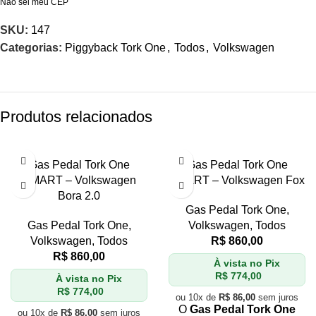
Não sei meu CEP
SKU:
147
Categorias:
Piggyback Tork One
,
Todos
,
Volkswagen
Produtos relacionados
Gas Pedal Tork One
Gas Pedal Tork One
SMART – Volkswagen
SMART – Volkswagen Fox
Bora 2.0
Gas Pedal Tork One
,
Gas Pedal Tork One
,
Volkswagen
,
Todos
Volkswagen
,
Todos
R$
860,00
R$
860,00
À vista no Pix
R$
774,00
À vista no Pix
R$
774,00
ou 10x de
R$
86,00
sem juros
O
Gas Pedal Tork One
ou 10x de
R$
86,00
sem juros