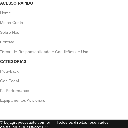
ACESSO RÁPIDO
Home
Minha Conta
Sobre Nós
Contato
Termo de Responsabilidade e Condições de Uso
CATEGORIAS
Piggyback
Gas Pedal
Kit Performance
Equipamentos Adicionais
© Lojagrupocpsauto.com.br — Todos os direitos reservados.
CNPJ: 26.249.265/0001-11