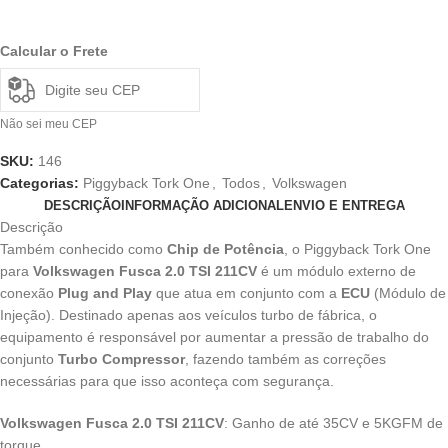
Calcular o Frete
Não sei meu CEP
SKU:
146
Categorias:
Piggyback Tork One
,
Todos
,
Volkswagen
DESCRIÇÃO
INFORMAÇÃO ADICIONAL
ENVIO E ENTREGA
Descrição
Também conhecido como
Chip de Potência
, o Piggyback Tork One
para
Volkswagen Fusca 2.0 TSI 211CV
é um módulo externo de
conexão
Plug and Play
que atua em conjunto com a
ECU
(Módulo de
Injeção). Destinado apenas aos veículos turbo de fábrica, o
equipamento é responsável por aumentar a pressão de trabalho do
conjunto
Turbo Compressor
, fazendo também as correções
necessárias para que isso aconteça com segurança.
Volkswagen Fusca 2.0 TSI 211CV
: Ganho de até 35CV e 5KGFM de
torque.