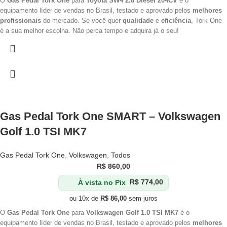
O
Gas Pedal Tork One
para
Toyota SW4 2.8 Diesel 204CV
é o
equipamento líder de vendas no Brasil, testado e aprovado pelos
melhores
profissionais
do mercado. Se você quer
qualidade
e
eficiência
, Tork One
é a sua melhor escolha. Não perca tempo e adquira já o seu!
Gas Pedal Tork One SMART – Volkswagen
Golf 1.0 TSI MK7
Gas Pedal Tork One
,
Volkswagen
,
Todos
R$
860,00
À vista no Pix
R$
774,00
ou 10x de
R$
86,00
sem juros
O
Gas Pedal Tork One
para
Volkswagen Golf 1.0 TSI MK7
é o
equipamento líder de vendas no Brasil, testado e aprovado pelos
melhores