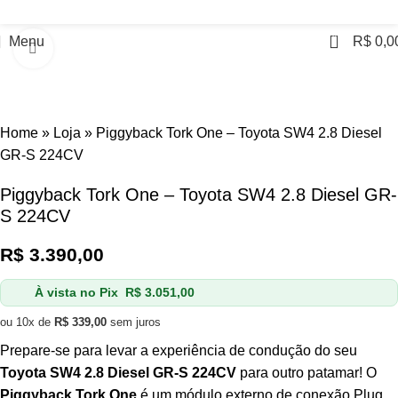
0
Menu
R$
0,0
Click to enlarge
Home
»
Loja
»
Piggyback Tork One – Toyota SW4 2.8 Diesel
GR-S 224CV
Piggyback Tork One – Toyota SW4 2.8 Diesel GR-
S 224CV
R$
3.390,00
À vista no Pix
R$
3.051,00
ou 10x de
R$
339,00
sem juros
Prepare-se para levar a experiência de condução do seu
Toyota SW4 2.8 Diesel GR-S 224CV
para outro patamar! O
Piggyback Tork One
é um módulo externo de conexão Plug