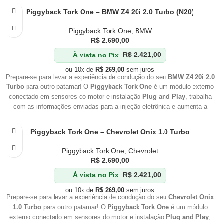
Piggyback Tork One – BMW Z4 20i 2.0 Turbo (N20)
Piggyback Tork One
,
BMW
R$
2.690,00
À vista no Pix
R$
2.421,00
ou 10x de
R$
269,00
sem juros
Prepare-se para levar a experiência de condução do seu
BMW Z4 20i 2.0
Turbo
para outro patamar! O
Piggyback Tork One
é um módulo externo
conectado em sensores do motor e instalação
Plug and Play
, trabalha
com as informações enviadas para a injeção eletrônica e aumenta a
pressão de trabalho do conjunto
Turbo Compressor
.
Piggyback Tork One – Chevrolet Onix 1.0 Turbo
Piggyback Tork One
,
Chevrolet
R$
2.690,00
À vista no Pix
R$
2.421,00
ou 10x de
R$
269,00
sem juros
Prepare-se para levar a experiência de condução do seu
Chevrolet Onix
1.0 Turbo
para outro patamar! O
Piggyback Tork One
é um módulo
externo conectado em sensores do motor e instalação
Plug and Play
,