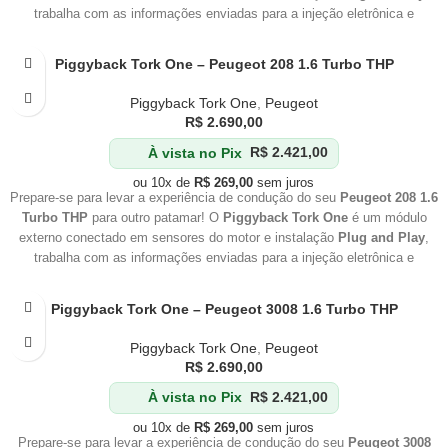
trabalha com as informações enviadas para a injeção eletrônica e
aumenta a pressão de trabalho do conjunto
Turbo Compressor
.
Piggyback Tork One – Peugeot 208 1.6 Turbo THP
Piggyback Tork One
,
Peugeot
R$
2.690,00
À vista no Pix
R$
2.421,00
ou 10x de
R$
269,00
sem juros
Prepare-se para levar a experiência de condução do seu
Peugeot 208 1.6
Turbo THP
para outro patamar! O
Piggyback Tork One
é um módulo
externo conectado em sensores do motor e instalação
Plug and Play
,
trabalha com as informações enviadas para a injeção eletrônica e
aumenta a pressão de trabalho do conjunto
Turbo Compressor
.
Piggyback Tork One – Peugeot 3008 1.6 Turbo THP
Piggyback Tork One
,
Peugeot
R$
2.690,00
À vista no Pix
R$
2.421,00
ou 10x de
R$
269,00
sem juros
Prepare-se para levar a experiência de condução do seu
Peugeot 3008