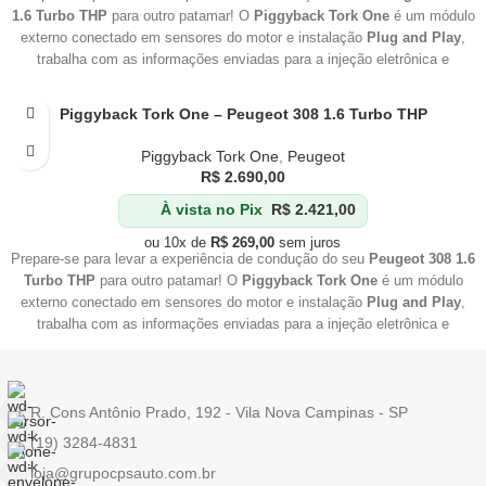
1.6 Turbo THP
para outro patamar! O
Piggyback Tork One
é um módulo
externo conectado em sensores do motor e instalação
Plug and Play
,
trabalha com as informações enviadas para a injeção eletrônica e
aumenta a pressão de trabalho do conjunto
Turbo Compressor
.
Piggyback Tork One – Peugeot 308 1.6 Turbo THP
Piggyback Tork One
,
Peugeot
R$
2.690,00
À vista no Pix
R$
2.421,00
ou 10x de
R$
269,00
sem juros
Prepare-se para levar a experiência de condução do seu
Peugeot 308 1.6
Turbo THP
para outro patamar! O
Piggyback Tork One
é um módulo
externo conectado em sensores do motor e instalação
Plug and Play
,
trabalha com as informações enviadas para a injeção eletrônica e
aumenta a pressão de trabalho do conjunto
Turbo Compressor
.
R. Cons Antônio Prado, 192 - Vila Nova Campinas - SP
(19) 3284-4831
loja@grupocpsauto.com.br