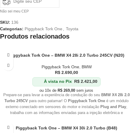
Não sei meu CEP
SKU:
136
Categorias:
Piggyback Tork One
,
Toyota
Produtos relacionados
Piggyback Tork One – BMW X4 28i 2.0 Turbo 245CV (N20)
Piggyback Tork One
,
BMW
R$
2.690,00
À vista no Pix
R$
2.421,00
ou 10x de
R$
269,00
sem juros
Prepare-se para levar a experiência de condução do seu
BMW X4 28i 2.0
Turbo 245CV
para outro patamar! O
Piggyback Tork One
é um módulo
externo conectado em sensores do motor e instalação
Plug and Play
,
trabalha com as informações enviadas para a injeção eletrônica e
aumenta a pressão de trabalho do conjunto
Turbo Compressor
.
Piggyback Tork One – BMW X4 30i 2.0 Turbo (B48)