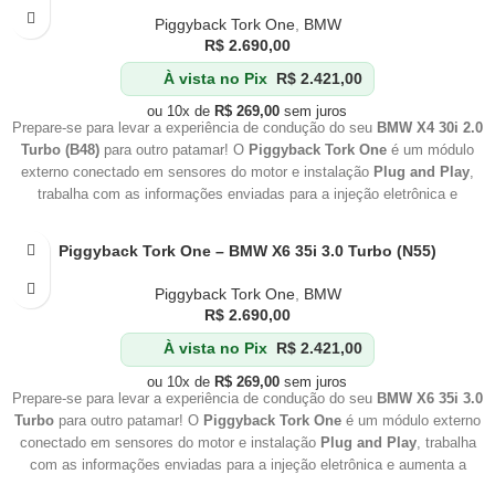
Piggyback Tork One
,
BMW
R$
2.690,00
À vista no Pix
R$
2.421,00
ou 10x de
R$
269,00
sem juros
Prepare-se para levar a experiência de condução do seu
BMW X4 30i 2.0
Turbo (B48)
para outro patamar! O
Piggyback Tork One
é um módulo
externo conectado em sensores do motor e instalação
Plug and Play
,
trabalha com as informações enviadas para a injeção eletrônica e
aumenta a pressão de trabalho do conjunto
Turbo Compressor
.
Piggyback Tork One – BMW X6 35i 3.0 Turbo (N55)
Piggyback Tork One
,
BMW
R$
2.690,00
À vista no Pix
R$
2.421,00
ou 10x de
R$
269,00
sem juros
Prepare-se para levar a experiência de condução do seu
BMW X6 35i 3.0
Turbo
para outro patamar! O
Piggyback Tork One
é um módulo externo
conectado em sensores do motor e instalação
Plug and Play
, trabalha
com as informações enviadas para a injeção eletrônica e aumenta a
pressão de trabalho do conjunto
Turbo Compressor
.