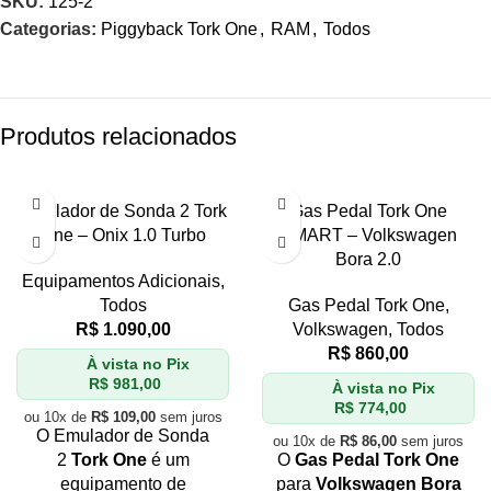
SKU:
125-2
Categorias:
Piggyback Tork One
,
RAM
,
Todos
Produtos relacionados
Emulador de Sonda 2 Tork
Gas Pedal Tork One
One – Onix 1.0 Turbo
SMART – Volkswagen
Bora 2.0
Equipamentos Adicionais
,
Todos
Gas Pedal Tork One
,
R$
1.090,00
Volkswagen
,
Todos
R$
860,00
À vista no Pix
R$
981,00
À vista no Pix
R$
774,00
ou 10x de
R$
109,00
sem juros
O Emulador de Sonda
ou 10x de
R$
86,00
sem juros
2
Tork One
é um
O
Gas Pedal Tork One
equipamento de
para
Volkswagen Bora