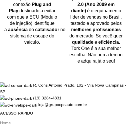
conexão
Plug and
2.0 (Ano 2009 em
Play
destinado a evitar
diante)
é o equipamento
com que a ECU (Módulo
líder de vendas no Brasil,
de Injeção) identifique
testado e aprovado pelos
a
ausência
do
catalisador
no
melhores profissionais
sistema de escape do
do mercado. Se você quer
veículo.
qualidade
e
eficiência
,
Tork One é a sua melhor
escolha. Não perca tempo
e adquira já o seu!
R. Cons Antônio Prado, 192 - Vila Nova Campinas -
SP
(19) 3284-4831
loja@grupocpsauto.com.br
ACESSO RÁPIDO
Home