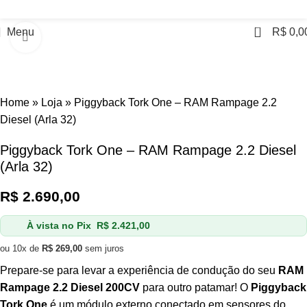
0
Menu
R$
0,0
Click to enlarge
Home
»
Loja
»
Piggyback Tork One – RAM Rampage 2.2
Diesel (Arla 32)
Piggyback Tork One – RAM Rampage 2.2 Diesel
(Arla 32)
R$
2.690,00
À vista no Pix
R$
2.421,00
ou 10x de
R$
269,00
sem juros
Prepare-se para levar a experiência de condução do seu
RAM
Rampage 2.2 Diesel 200CV
para outro patamar! O
Piggyback
Tork One
é um módulo externo conectado em sensores do