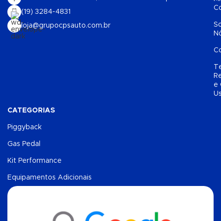
C
(19) 3284-4831
S
loja@grupocpsauto.com.br
N
C
T
Re
e
U
CATEGORIAS
Piggyback
Gas Pedal
Kit Performance
Equipamentos Adicionais