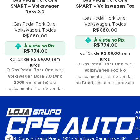
Gas Pedal Tork One
Gas Pedal Tork One
SMART – Volkswagen
SMART – Volkswagen Fox
Bora 2.0
Gas Pedal Tork One
,
Gas Pedal Tork One
,
Volkswagen
,
Todos
Volkswagen
,
Todos
R$
860,00
R$
860,00
À vista no Pix
R$
774,00
À vista no Pix
R$
774,00
ou 10x de
R$
86,00
sem
ou 10x de
R$
86,00
sem
juros
O
Gas Pedal Tork One
para
juros
O
Gas Pedal Tork One
para
Volkswagen Fox
é o
Volkswagen Bora 2.0 (Ano
equipamento líder de vendas
2009 em diante)
é o
no Brasil, testado e aprovado
equipamento líder de vendas
pelos
melhores profissionais
no Brasil, testado e aprovado
do mercado. Se você quer
pelos
melhores profissionais
qualidade
e
eficiência
, Tork
do mercado. Se você quer
One é a sua melhor escolha.
A
qualidade
e
eficiência
, Tork
Não perca tempo e adquira já
R
One é a sua melhor escolha.
o seu!
Não perca tempo e adquira já
H
o seu!
R. Cons Antônio Prado, 192 - Vila Nova Campinas - SP
M