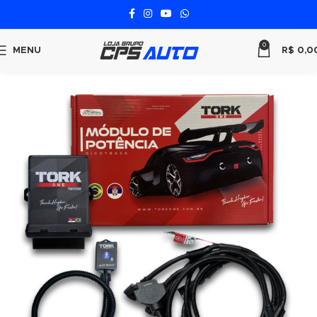
0
MENU
R$
0,0