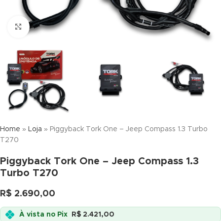
Click to enlarge
Home
»
Loja
»
Piggyback Tork One – Jeep Compass 1.3 Turbo
T270
Piggyback Tork One – Jeep Compass 1.3
Turbo T270
R$
2.690,00
À vista no Pix
R$
2.421,00