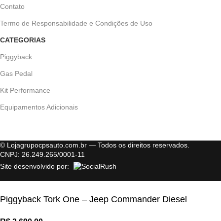
Contato
Termo de Responsabilidade e Condições de Uso
CATEGORIAS
Piggyback
Gas Pedal
Kit Performance
Equipamentos Adicionais
© Lojagrupocpsauto.com.br — Todos os direitos reservados.
CNPJ: 26.249.265/0001-11
Site desenvolvido por:
Piggyback Tork One – Jeep Commander Diesel