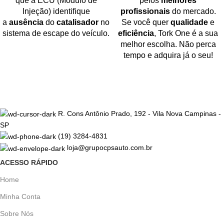
que a ECU (Módulo de
pelos
melhores
Injeção) identifique
profissionais
do mercado.
a
ausência
do
catalisador
no
Se você quer
qualidade
e
sistema de escape do veículo.
eficiência
, Tork One é a sua
melhor escolha. Não perca
tempo e adquira já o seu!
R. Cons Antônio Prado, 192 - Vila Nova Campinas -
SP
(19) 3284-4831
loja@grupocpsauto.com.br
ACESSO RÁPIDO
Home
Minha Conta
Sobre Nós