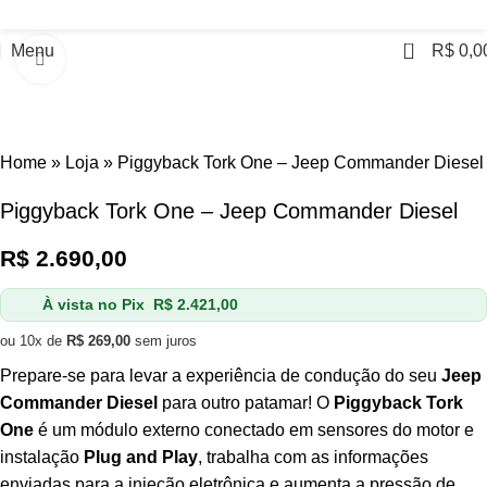
0
Menu
R$
0,0
Click to enlarge
Home
»
Loja
»
Piggyback Tork One – Jeep Commander Diesel
Piggyback Tork One – Jeep Commander Diesel
R$
2.690,00
À vista no Pix
R$
2.421,00
ou 10x de
R$
269,00
sem juros
Prepare-se para levar a experiência de condução do seu
Jeep
Commander Diesel
para outro patamar! O
Piggyback Tork
One
é um módulo externo conectado em sensores do motor e
instalação
Plug and Play
, trabalha com as informações
enviadas para a injeção eletrônica e aumenta a pressão de