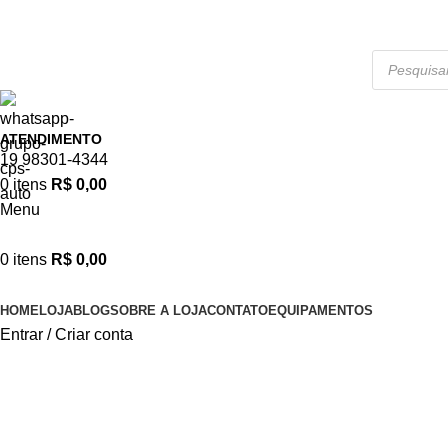
APROVEITE NOSSAS PROMOÇÕES!
ATENDIMENTO
19 98301-4344
0
itens
R$
0,00
Menu
0
itens
R$
0,00
Categorias
HOME
LOJA
BLOG
SOBRE A LOJA
CONTATO
EQUIPAMENTOS
Entrar / Criar conta