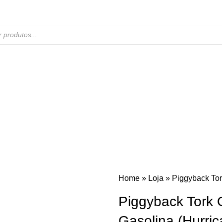
Home
»
Loja
»
Piggyback Tor
Piggyback Tork
Gasolina (Hurric