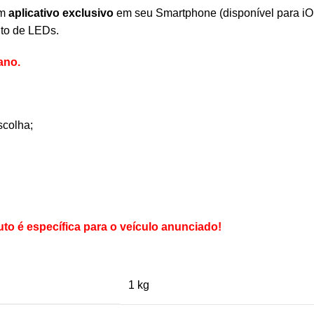
um
aplicativo exclusivo
em seu Smartphone (disponível para iO
nto de LEDs.
ano.
scolha;
o é específica para o veículo anunciado!
1 kg