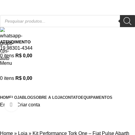
APROVEITE NOSSAS PROMOÇÕES!
ATENDIMENTO
19 98301-4344
0
itens
R$
0,00
Menu
0
itens
R$
0,00
Categorias
HOME
LOJA
BLOG
SOBRE A LOJA
CONTATO
EQUIPAMENTOS
Entrar / Criar conta
Click to enlarge
-7%
Home
»
Loja
»
Kit Performance Tork One – Fiat Pulse Abarth