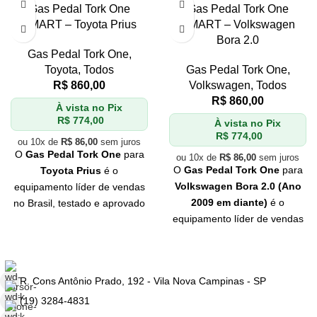
Gas Pedal Tork One
Gas Pedal Tork One
SMART – Toyota Prius
SMART – Volkswagen
Bora 2.0
Gas Pedal Tork One
,
Toyota
,
Todos
Gas Pedal Tork One
,
R$
860,00
Volkswagen
,
Todos
R$
860,00
À vista no Pix
R$
774,00
À vista no Pix
R$
774,00
ou 10x de
R$
86,00
sem juros
O
Gas Pedal Tork One
para
ou 10x de
R$
86,00
sem juros
O
Gas Pedal Tork One
para
Toyota Prius
é o
Volkswagen Bora 2.0 (Ano
equipamento líder de vendas
2009 em diante)
é o
no Brasil, testado e aprovado
equipamento líder de vendas
pelos
melhores
no Brasil, testado e aprovado
profissionais
do mercado.
pelos
melhores
Se você quer
qualidade
e
profissionais
do mercado.
eficiência
, Tork One é a sua
R. Cons Antônio Prado, 192 - Vila Nova Campinas - SP
Se você quer
qualidade
e
melhor escolha. Não perca
eficiência
, Tork One é a sua
tempo e adquira já o seu!
(19) 3284-4831
melhor escolha. Não perca