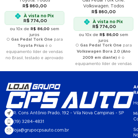
Toyota
,
Todos
Gas Pedal Tork One
,
R$
860,00
Volkswagen
,
Todos
R$
860,00
À vista no Pix
R$
774,00
À vista no Pix
R$
774,00
ou 10x de
R$
86,00
sem
juros
ou 10x de
R$
86,00
sem
O
Gas Pedal Tork One
para
juros
O
Gas Pedal Tork One
para
Toyota Prius
é o
Volkswagen Bora 2.0 (Ano
equipamento líder de vendas
2009 em diante)
é o
no Brasil, testado e aprovado
equipamento líder de vendas
pelos
melhores profissionais
no Brasil, testado e aprovado
do mercado. Se você quer
pelos
melhores profissionais
qualidade
e
eficiência
, Tork
do mercado. Se você quer
One é a sua melhor escolha.
A
qualidade
e
eficiência
, Tork
Não perca tempo e adquira já
R
One é a sua melhor escolha.
o seu!
Não perca tempo e adquira já
H
o seu!
R. Cons Antônio Prado, 192 - Vila Nova Campinas - SP
M
C
(19) 3284-4831
S
loja@grupocpsauto.com.br
N