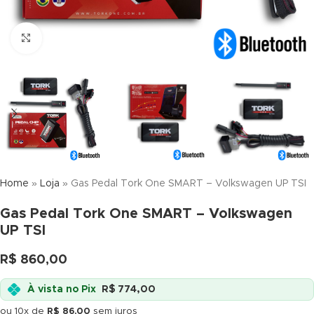
Click to enlarge
Home
»
Loja
»
Gas Pedal Tork One SMART – Volkswagen UP TSI
Gas Pedal Tork One SMART – Volkswagen
UP TSI
R$
860,00
À vista no Pix
R$
774,00
ou 10x de
R$
86,00
sem juros