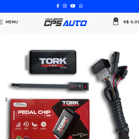
0
MENU
R$
0,0