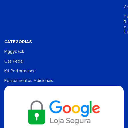
C
T
Re
e
U
CATEGORIAS
Piggyback
Gas Pedal
Kit Performance
Equipamentos Adicionais