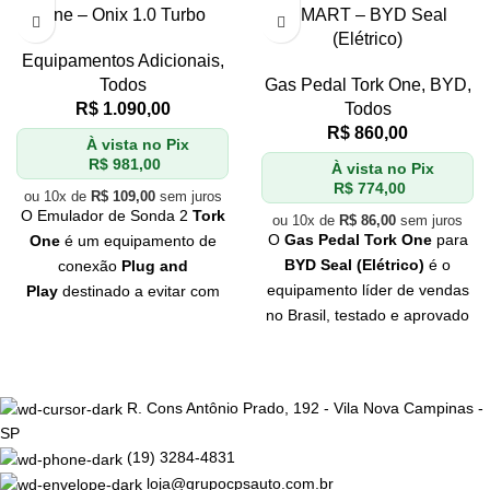
One – Onix 1.0 Turbo
SMART – BYD Seal
(Elétrico)
Equipamentos Adicionais
,
Todos
Gas Pedal Tork One
,
BYD
,
R$
1.090,00
Todos
R$
860,00
À vista no Pix
R$
981,00
À vista no Pix
R$
774,00
ou 10x de
R$
109,00
sem juros
O Emulador de Sonda 2
Tork
ou 10x de
R$
86,00
sem juros
O
Gas Pedal Tork One
para
One
é um equipamento de
BYD Seal (Elétrico)
é o
conexão
Plug and
equipamento líder de vendas
Play
destinado a evitar com
no Brasil, testado e aprovado
que a ECU (Módulo de
pelos
melhores
Injeção) identifique
profissionais
do mercado.
a
ausência
do
catalisador
no
Se você quer
qualidade
e
sistema de escape do veículo.
R. Cons Antônio Prado, 192 - Vila Nova Campinas -
eficiência
, Tork One é a sua
SP
melhor escolha. Não perca
(19) 3284-4831
tempo e adquira já o seu!
loja@grupocpsauto.com.br