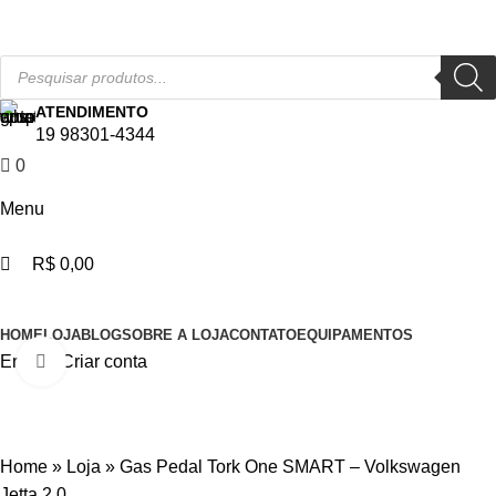
0
0
APROVEITE NOSSAS PROMOÇÕES!
ATENDIMENTO
19 98301-4344
0
R$
0,00
Menu
R$
0,00
Categorias
HOME
LOJA
BLOG
SOBRE A LOJA
CONTATO
EQUIPAMENTOS
Entrar / Criar conta
Click to enlarge
Home
»
Loja
»
Gas Pedal Tork One SMART – Volkswagen
Jetta 2.0