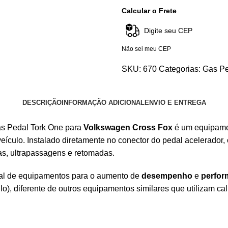
Calcular o Frete
Não sei meu CEP
SKU:
670
Categorias:
Gas Pe
DESCRIÇÃO
INFORMAÇÃO ADICIONAL
ENVIO E ENTREGA
as Pedal Tork One para
Volkswagen Cross Fox
é um equipam
eículo. Instalado diretamente no conector do pedal acelerador
as, ultrapassagens e retomadas.
nal de equipamentos para o aumento de
desempenho
e
perfor
o), diferente de outros equipamentos similares que utilizam ca