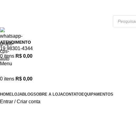
APROVEITE NOSSAS PROMOÇÕES!
ATENDIMENTO
19 98301-4344
0
itens
R$
0,00
Menu
0
itens
R$
0,00
Categorias
HOME
LOJA
BLOG
SOBRE A LOJA
CONTATO
EQUIPAMENTOS
Entrar / Criar conta