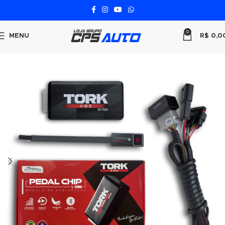
0
MENU
R$
0,0