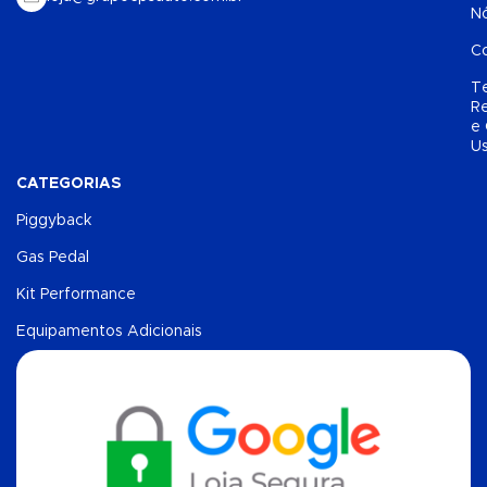
N
C
T
Re
e
U
CATEGORIAS
Piggyback
Gas Pedal
Kit Performance
Equipamentos Adicionais