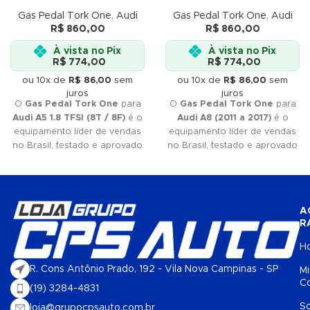
Gas Pedal Tork One
,
Audi
Gas Pedal Tork One
,
Audi
R$
860,00
R$
860,00
À vista no Pix
À vista no Pix
R$
774,00
R$
774,00
ou 10x de
R$
86,00
sem
ou 10x de
R$
86,00
sem
juros
juros
O
Gas Pedal Tork One
para
O
Gas Pedal Tork One
para
Audi A5 1.8 TFSI (8T / 8F)
é o
Audi A8 (2011 a 2017)
é o
equipamento líder de vendas
equipamento líder de vendas
no Brasil, testado e aprovado
no Brasil, testado e aprovado
pelos
melhores profissionais
pelos
melhores profissionais
do mercado. Se você quer
do mercado. Se você quer
qualidade
e
eficiência
, Tork
qualidade
e
eficiência
, Tork
One é a sua melhor escolha.
One é a sua melhor escolha.
A
Não perca tempo e adquira já
Não perca tempo e adquira já
R
o seu!
o seu!
H
R. Cons Antônio Prado, 192 - Vila Nova Campinas - SP
M
C
(19) 3284-4831
S
loja@grupocpsauto.com.br