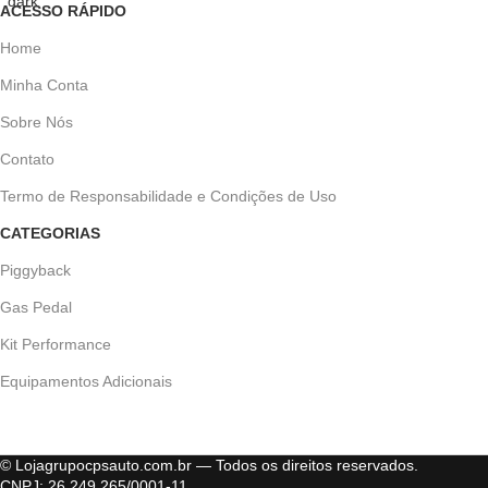
ACESSO RÁPIDO
Home
Minha Conta
Sobre Nós
Contato
Termo de Responsabilidade e Condições de Uso
CATEGORIAS
Piggyback
Gas Pedal
Kit Performance
Equipamentos Adicionais
© Lojagrupocpsauto.com.br — Todos os direitos reservados.
CNPJ: 26.249.265/0001-11