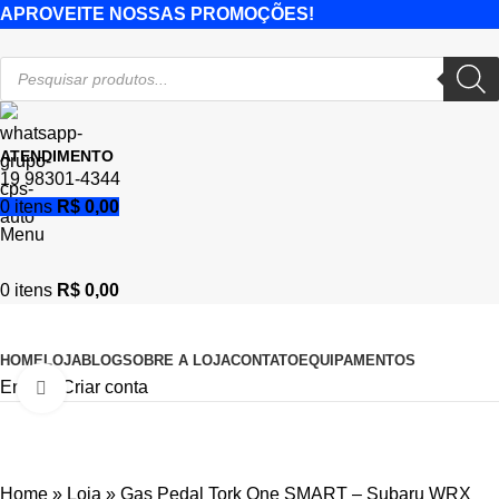
APROVEITE NOSSAS PROMOÇÕES!
ATENDIMENTO
19 98301-4344
0
itens
R$
0,00
Menu
0
itens
R$
0,00
Categorias
HOME
LOJA
BLOG
SOBRE A LOJA
CONTATO
EQUIPAMENTOS
Entrar / Criar conta
Click to enlarge
Home
»
Loja
»
Gas Pedal Tork One SMART – Subaru WRX