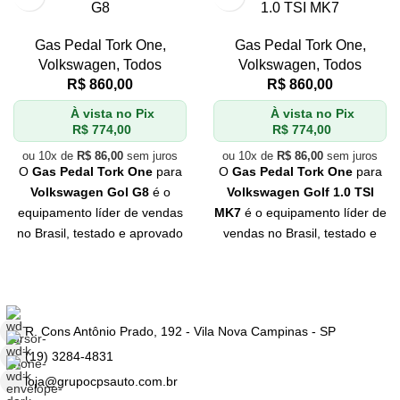
G8
1.0 TSI MK7
Gas Pedal Tork One
,
Gas Pedal Tork One
,
Volkswagen
,
Todos
Volkswagen
,
Todos
R$
860,00
R$
860,00
À vista no Pix
À vista no Pix
R$
774,00
R$
774,00
ou 10x de
R$
86,00
sem juros
ou 10x de
R$
86,00
sem juros
O
Gas Pedal Tork One
para
O
Gas Pedal Tork One
para
Volkswagen Gol G8
é o
Volkswagen Golf 1.0 TSI
equipamento líder de vendas
MK7
é o equipamento líder de
no Brasil, testado e aprovado
vendas no Brasil, testado e
pelos
melhores
aprovado pelos
melhores
profissionais
do mercado.
profissionais
do mercado.
Se você quer
qualidade
e
Se você quer
qualidade
e
eficiência
, Tork One é a sua
eficiência
, Tork One é a sua
R. Cons Antônio Prado, 192 - Vila Nova Campinas - SP
melhor escolha. Não perca
melhor escolha. Não perca
tempo e adquira já o seu!
tempo e adquira já o seu!
(19) 3284-4831
loja@grupocpsauto.com.br