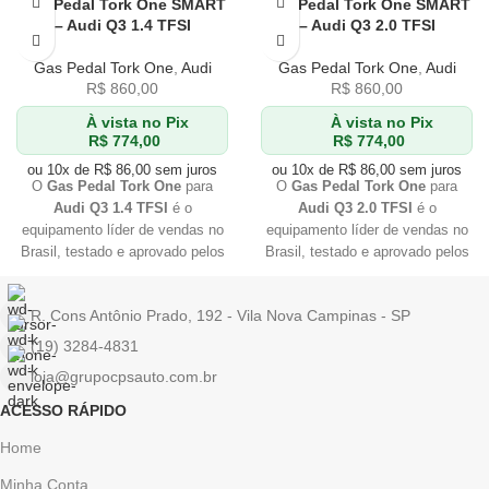
Gas Pedal Tork One SMART
Gas Pedal Tork One SMART
– Audi Q3 1.4 TFSI
– Audi Q3 2.0 TFSI
Gas Pedal Tork One
,
Audi
Gas Pedal Tork One
,
Audi
R$
860,00
R$
860,00
À vista no Pix
À vista no Pix
R$
774,00
R$
774,00
ou 10x de
R$
86,00
sem juros
ou 10x de
R$
86,00
sem juros
O
Gas Pedal Tork One
para
O
Gas Pedal Tork One
para
Audi Q3 1.4 TFSI
é o
Audi Q3 2.0 TFSI
é o
equipamento líder de vendas no
equipamento líder de vendas no
Brasil, testado e aprovado pelos
Brasil, testado e aprovado pelos
melhores profissionais
do
melhores profissionais
do
mercado. Se você quer
mercado. Se você quer
R. Cons Antônio Prado, 192 - Vila Nova Campinas - SP
qualidade
e
eficiência
, Tork
qualidade
e
eficiência
, Tork
One é a sua melhor escolha. Não
One é a sua melhor escolha. Não
(19) 3284-4831
perca tempo e adquira já o seu!
perca tempo e adquira já o seu!
loja@grupocpsauto.com.br
ACESSO RÁPIDO
Home
Minha Conta