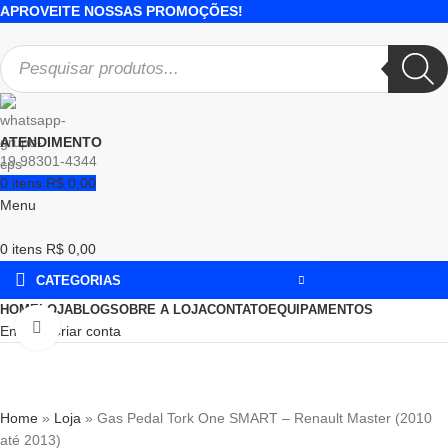
APROVEITE NOSSAS PROMOÇÕES!
ATENDIMENTO
19 98301-4344
0
itens
R$
0,00
Menu
0
itens
R$
0,00
CATEGORIAS
HOME
LOJA
BLOG
SOBRE A LOJA
CONTATO
EQUIPAMENTOS
Click to enlarge
Entrar / Criar conta
Home
»
Loja
»
Gas Pedal Tork One SMART – Renault Master (2010
até 2013)