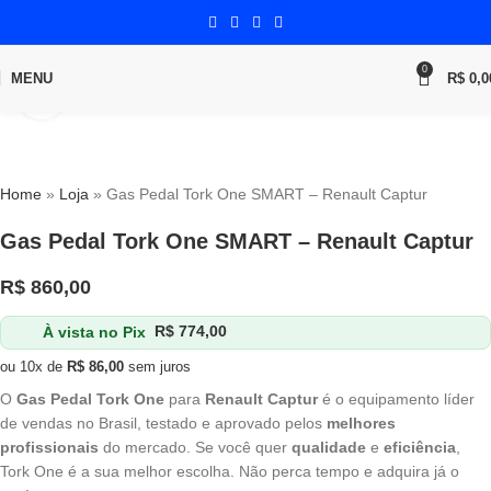
0
MENU
R$
0,0
Click to enlarge
Home
»
Loja
»
Gas Pedal Tork One SMART – Renault Captur
Gas Pedal Tork One SMART – Renault Captur
R$
860,00
À vista no Pix
R$
774,00
ou 10x de
R$
86,00
sem juros
O
Gas Pedal Tork One
para
Renault Captur
é o equipamento líder
de vendas no Brasil, testado e aprovado pelos
melhores
profissionais
do mercado. Se você quer
qualidade
e
eficiência
,
Tork One é a sua melhor escolha. Não perca tempo e adquira já o