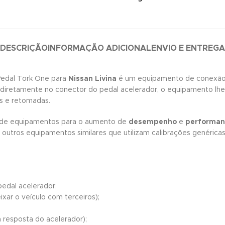
DESCRIÇÃO
INFORMAÇÃO ADICIONAL
ENVIO E ENTREGA
 Pedal Tork One para
Nissan Livina
é um equipamento de conexã
o diretamente no conector do pedal acelerador, o equipamento lh
ns e retomadas.
l de equipamentos para o aumento de
desempenho
e
performan
 outros equipamentos similares que utilizam calibrações genéricas
edal acelerador;
ixar o veículo com terceiros);
 resposta do acelerador);