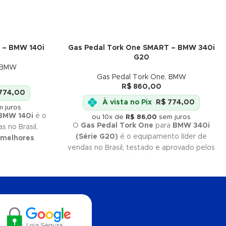
 – BMW 140i
Gas Pedal Tork One SMART – BMW 340i
G20
BMW
Gas Pedal Tork One
,
BMW
R$
860,00
774,00
À vista no Pix
R$
774,00
 juros
BMW 140i
é o
ou 10x de
R$
86,00
sem juros
O
Gas Pedal Tork One
para
BMW 340i
 no Brasil,
(Série G20)
é o equipamento líder de
melhores
vendas no Brasil, testado e aprovado pelos
e você quer
melhores profissionais
do mercado. Se
k One é a sua
você quer
qualidade
e
eficiência
, Tork
a tempo e
One é a sua melhor escolha. Não perca
tempo e adquira já o seu!