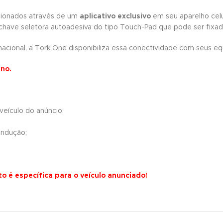
ionados através de um
aplicativo exclusivo
em seu aparelho celu
chave seletora autoadesiva do tipo Touch-Pad que pode ser fixada
acional, a Tork One disponibiliza essa conectividade com seus e
ano.
veículo do anúncio;
ondução;
 é específica para o veículo anunciado!