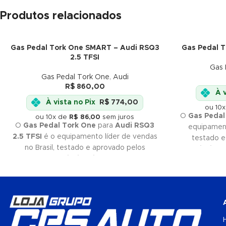
Produtos relacionados
Gas Pedal Tork One SMART – Audi RSQ3
Gas Pedal 
2.5 TFSI
Gas 
Gas Pedal Tork One
,
Audi
R$
860,00
À v
À vista no Pix
R$
774,00
ou 10
O
Gas Pedal
ou 10x de
R$
86,00
sem juros
O
Gas Pedal Tork One
para
Audi RSQ3
equipament
2.5 TFSI
é o equipamento líder de vendas
testado e
no Brasil, testado e aprovado pelos
profissiona
melhores profissionais
do mercado. Se
qualidade
você quer
qualidade
e
eficiência
, Tork
melhor e
One é a sua melhor escolha. Não perca
tempo e adquira já o seu!