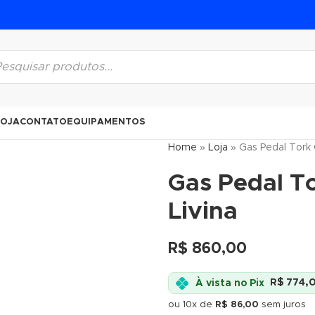
LOJA
CONTATO
EQUIPAMENTOS
Home
»
Loja
»
Gas Pedal Tork
Gas Pedal T
Livina
R$
860,00
À vista no Pix
R$
774,
ou 10x de
R$
86,00
sem juros