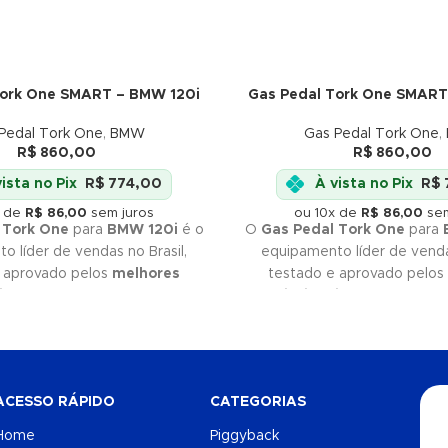
Tork One SMART – BMW 120i
Gas Pedal Tork One SMART
Pedal Tork One
,
BMW
Gas Pedal Tork One
,
R$
860,00
R$
860,00
ista no Pix
R$
774,00
À vista no Pix
R$
x de
R$
86,00
sem juros
ou 10x de
R$
86,00
sem
 Tork One
para
BMW 120i
é o
O
Gas Pedal Tork One
para
o líder de vendas no Brasil,
equipamento líder de vendas
 aprovado pelos
melhores
testado e aprovado pelos
is
do mercado. Se você quer
profissionais
do mercado. S
e
eficiência
, Tork One é a sua
qualidade
e
eficiência
, Tor
scolha. Não perca tempo e
melhor escolha. Não perc
adquira já o seu!
adquira já o seu!
ACESSO RÁPIDO
CATEGORIAS
Home
Piggyback