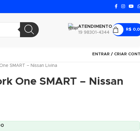
ATENDIMENTO
R$
0,
19 98301-4344
ENTRAR / CRIAR CON
 One SMART – Nissan Livina
ork One SMART – Nissan
00