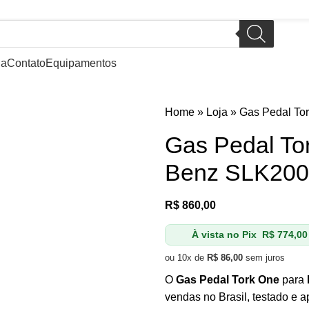
ja
Contato
Equipamentos
Home
»
Loja
»
Gas Pedal To
Gas Pedal T
Benz SLK200 
R$
860,00
À vista no Pix
R$
774,00
ou 10x de
R$
86,00
sem juros
O
Gas Pedal Tork One
para
vendas no Brasil, testado e 