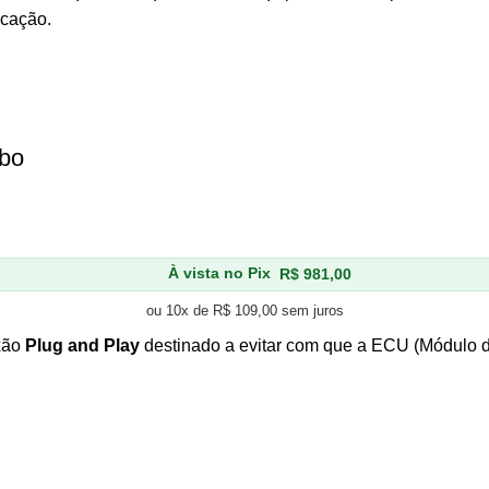
icação.
rbo
À vista no Pix
R$
981,00
ou 10x de
R$
109,00
sem juros
xão
Plug and Play
destinado a evitar com que a ECU (Módulo de