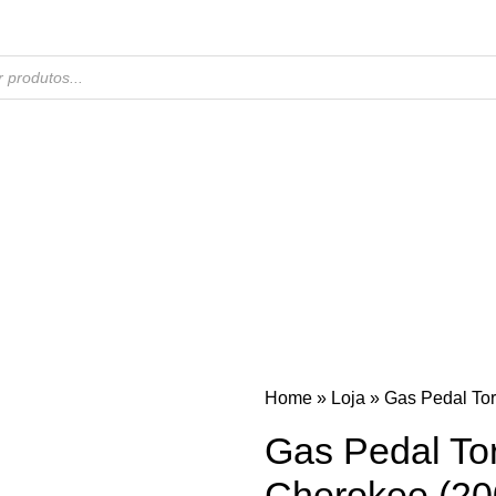
Home
»
Loja
»
Gas Pedal To
Gas Pedal T
Cherokee (20