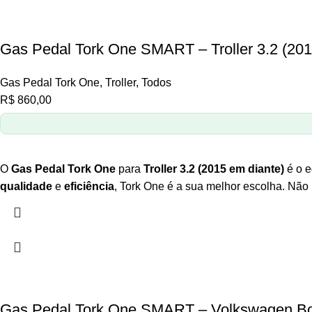
Gas Pedal Tork One SMART – Troller 3.2 (201
Gas Pedal Tork One
,
Troller
,
Todos
R$
860,00
O
Gas Pedal Tork One
para
Troller 3.2
(2015 em diante)
é o 
qualidade
e
eficiência
, Tork One é a sua melhor escolha. Não 
Gas Pedal Tork One SMART – Volkswagen Bo