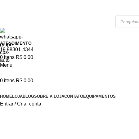
APROVEITE NOSSAS PROMOÇÕES!
ATENDIMENTO
19 98301-4344
0
itens
R$
0,00
Menu
0
itens
R$
0,00
Categorias
HOME
LOJA
BLOG
SOBRE A LOJA
CONTATO
EQUIPAMENTOS
Entrar / Criar conta