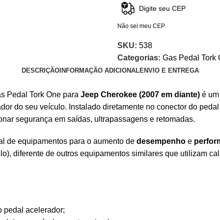
Não sei meu CEP
SKU:
538
Categorias:
Gas Pedal Tork
DESCRIÇÃO
INFORMAÇÃO ADICIONAL
ENVIO E ENTREGA
as Pedal Tork One para
Jeep Cherokee (2007 em diante)
é um
dor do seu veículo. Instalado diretamente no conector do peda
ionar segurança em saídas, ultrapassagens e retomadas.
nal de equipamentos para o aumento de
desempenho
e
perfor
o), diferente de outros equipamentos similares que utilizam ca
 pedal acelerador;