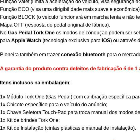
Função Valet (limita a aceleração do veículo, visa segurança ao
Função ECO (visa uma dirigibilidade mais suave e econômica)
Função BLOCK (o veículo funcionará em marcha lenta e não ter
Mapa OFF (resposta do pedal original de fábrica).
No
Gas Pedal Tork One
os modos de condução podem ser sel
para
Apple Watch
(tecnologia exclusiva para
iOS
) ou através 
Pioneira também em trazer
conexão bluetooth
para o mercado
A garantia do produto contra defeitos de fabricação é de 1 
Itens inclusos na embalagem:
1x Módulo Tork One (Gas Pedal) com calibração específica par
1x Chicote específico para o veículo do anúncio;
1x Chave Seletora Touch-Pad para troca manual dos modos d
1x Kit de brindes Tork One;
1x Kit de Instalação (cintas plásticas e manual de instalação).