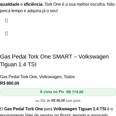
qualidade
e
eficiência
, Tork One é a sua melhor escolha. Não
perca tempo e adquira já o seu!
Gas Pedal Tork One SMART – Volkswagen
Tiguan 1.4 TSI
Gas Pedal Tork One
,
Volkswagen
,
Todos
R$
860,00
À vista no Pix
R$
774,00
ou 10x de
R$
86,00
sem juros
O
Gas Pedal Tork One
para
Volkswagen Tiguan 1.4 TSI
é o
equipamento líder de vendas no Brasil, testado e aprovado