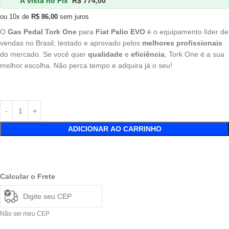
À vista no Pix
R$
774,00
ou 10x de
R$
86,00
sem juros
O
Gas Pedal Tork One
para
Fiat Palio EVO
é o equipamento líder de
vendas no Brasil, testado e aprovado pelos
melhores profissionais
do mercado. Se você quer
qualidade
e
eficiência
, Tork One é a sua
melhor escolha. Não perca tempo e adquira já o seu!
ADICIONAR AO CARRINHO
Calcular o Frete
Não sei meu CEP