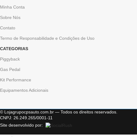
Minha Conta
Sobre Nós
Contato
Termo de Responsabilidade e Condições de Uso
CATEGORIAS
Piggyback
Gas Pedal
Kit Performance
Equipamentos Adicionais
© Lojagrupocpsauto.com.br — Todos os direitos reservados.
CNPJ: 26.249.265/0001-11
Site desenvolvido por: