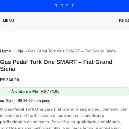
MENU
R$
0,
Click to enlarge
Home
»
Loja
»
Gas Pedal Tork One SMART – Fiat Grand Siena
Gas Pedal Tork One SMART – Fiat Grand
Siena
R$
860,00
À vista no Pix
R$
774,00
ou 10x de
R$
86,00
sem juros
O
Gas Pedal Tork One
para
Fiat Grand Siena
é o equipamento líder
de vendas no Brasil, testado e aprovado pelos
melhores
profissionais
do mercado. Se você quer
qualidade
e
eficiência
,
Tork One é a sua melhor escolha. Não perca tempo e adquira já o