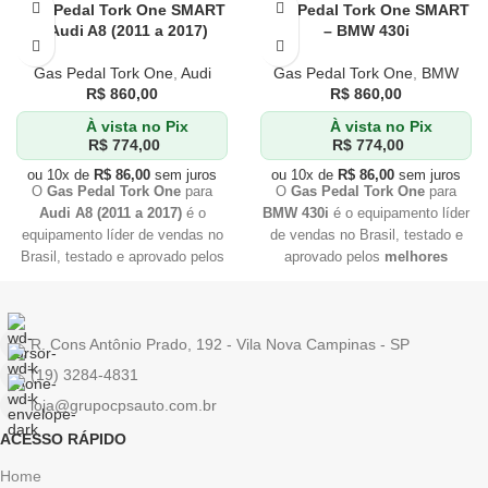
Gas Pedal Tork One SMART
Gas Pedal Tork One SMART
– Audi A8 (2011 a 2017)
– BMW 430i
Gas Pedal Tork One
,
Audi
Gas Pedal Tork One
,
BMW
R$
860,00
R$
860,00
À vista no Pix
À vista no Pix
R$
774,00
R$
774,00
ou 10x de
R$
86,00
sem juros
ou 10x de
R$
86,00
sem juros
O
Gas Pedal Tork One
para
O
Gas Pedal Tork One
para
Audi A8 (2011 a 2017)
é o
BMW 430i
é o equipamento líder
equipamento líder de vendas no
de vendas no Brasil, testado e
Brasil, testado e aprovado pelos
aprovado pelos
melhores
melhores profissionais
do
profissionais
do mercado. Se
mercado. Se você quer
você quer
qualidade
e
qualidade
e
eficiência
, Tork
eficiência
, Tork One é a sua
R. Cons Antônio Prado, 192 - Vila Nova Campinas - SP
One é a sua melhor escolha. Não
melhor escolha. Não perca
perca tempo e adquira já o seu!
tempo e adquira já o seu!
(19) 3284-4831
loja@grupocpsauto.com.br
ACESSO RÁPIDO
Home