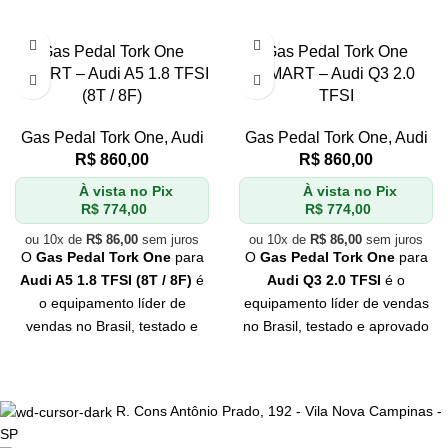
Gas Pedal Tork One
Gas Pedal Tork One
SMART – Audi A5 1.8 TFSI
SMART – Audi Q3 2.0
(8T / 8F)
TFSI
Gas Pedal Tork One
,
Audi
Gas Pedal Tork One
,
Audi
R$
860,00
R$
860,00
À vista no Pix
À vista no Pix
R$
774,00
R$
774,00
ou 10x de
R$
86,00
sem juros
ou 10x de
R$
86,00
sem juros
O
Gas Pedal Tork One
para
O
Gas Pedal Tork One
para
Audi A5 1.8 TFSI (8T / 8F)
é
Audi Q3 2.0 TFSI
é o
o equipamento líder de
equipamento líder de vendas
vendas no Brasil, testado e
no Brasil, testado e aprovado
aprovado pelos
melhores
pelos
melhores
profissionais
do mercado.
profissionais
do mercado.
Se você quer
qualidade
e
Se você quer
qualidade
e
R. Cons Antônio Prado, 192 - Vila Nova Campinas -
eficiência
, Tork One é a sua
eficiência
, Tork One é a sua
SP
melhor escolha. Não perca
melhor escolha. Não perca