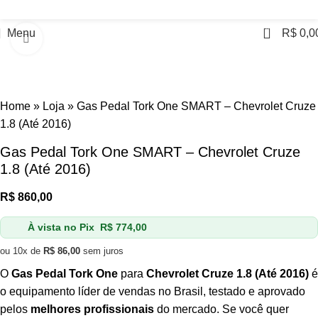
0
Menu
R$
0,0
Click to enlarge
Home
»
Loja
»
Gas Pedal Tork One SMART – Chevrolet Cruze
1.8 (Até 2016)
Gas Pedal Tork One SMART – Chevrolet Cruze
1.8 (Até 2016)
R$
860,00
À vista no Pix
R$
774,00
ou 10x de
R$
86,00
sem juros
O
Gas Pedal Tork One
para
Chevrolet Cruze 1.8 (Até 2016)
é
o equipamento líder de vendas no Brasil, testado e aprovado
pelos
melhores profissionais
do mercado. Se você quer