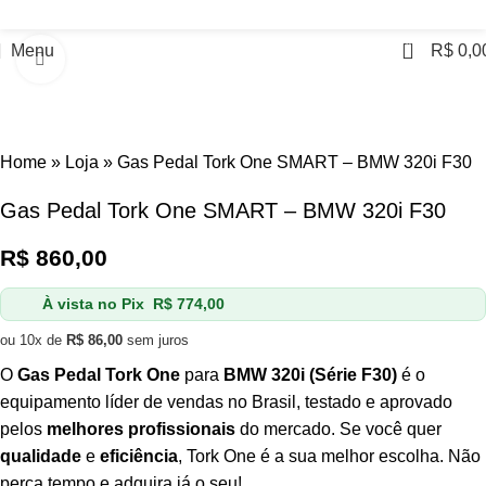
0
Menu
R$
0,0
Click to enlarge
Home
»
Loja
»
Gas Pedal Tork One SMART – BMW 320i F30
Gas Pedal Tork One SMART – BMW 320i F30
R$
860,00
À vista no Pix
R$
774,00
ou 10x de
R$
86,00
sem juros
O
Gas Pedal Tork One
para
BMW 320i (Série F30)
é o
equipamento líder de vendas no Brasil, testado e aprovado
pelos
melhores profissionais
do mercado. Se você quer
qualidade
e
eficiência
, Tork One é a sua melhor escolha. Não
perca tempo e adquira já o seu!