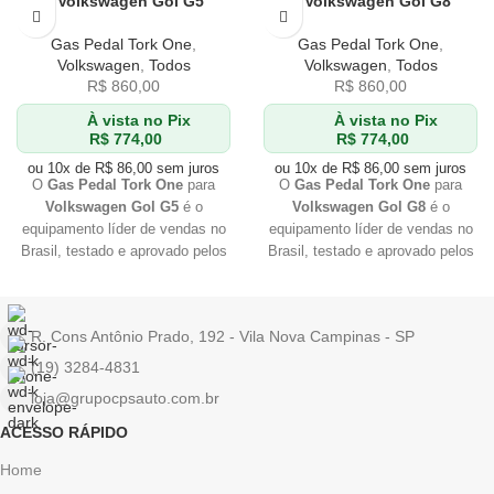
– Volkswagen Gol G5
– Volkswagen Gol G8
Gas Pedal Tork One
,
Gas Pedal Tork One
,
Volkswagen
,
Todos
Volkswagen
,
Todos
R$
860,00
R$
860,00
À vista no Pix
À vista no Pix
R$
774,00
R$
774,00
ou 10x de
R$
86,00
sem juros
ou 10x de
R$
86,00
sem juros
O
Gas Pedal Tork One
para
O
Gas Pedal Tork One
para
Volkswagen Gol G5
é o
Volkswagen Gol G8
é o
equipamento líder de vendas no
equipamento líder de vendas no
Brasil, testado e aprovado pelos
Brasil, testado e aprovado pelos
melhores profissionais
do
melhores profissionais
do
mercado. Se você quer
mercado. Se você quer
qualidade
e
eficiência
, Tork
qualidade
e
eficiência
, Tork
R. Cons Antônio Prado, 192 - Vila Nova Campinas - SP
One é a sua melhor escolha. Não
One é a sua melhor escolha. Não
perca tempo e adquira já o seu!
perca tempo e adquira já o seu!
(19) 3284-4831
loja@grupocpsauto.com.br
ACESSO RÁPIDO
Home