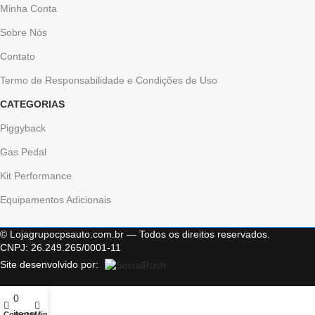
Minha Conta
Sobre Nós
Contato
Termo de Responsabilidade e Condições de Uso
CATEGORIAS
Piggyback
Gas Pedal
Kit Performance
Equipamentos Adicionais
© Lojagrupocpsauto.com.br — Todos os direitos reservados.
CNPJ: 26.249.265/0001-11
Site desenvolvido por:
0
itens
Comprar
Minha conta