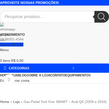
APROVEITE NOSSAS PROMOÇÕES!
ATENDIMENTO
19 98301-4344
0
itens
R$
0,00
Menu
0
itens
R$
0,00
CATEGORIAS
HOME
LOJA
BLOG
SOBRE A LOJA
CONTATO
EQUIPAMENTOS
Click to enlarge
Entrar / Criar conta
Home
»
Loja
»
Gas Pedal Tork One SMART – Audi Q5 (2009 a 2016)