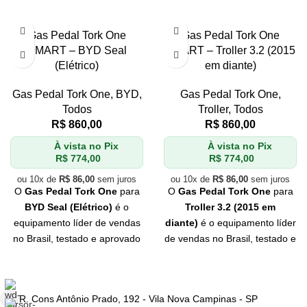
Gas Pedal Tork One
Gas Pedal Tork One
SMART – BYD Seal
SMART – Troller 3.2 (2015
(Elétrico)
em diante)
Gas Pedal Tork One
,
BYD
,
Gas Pedal Tork One
,
Todos
Troller
,
Todos
R$
860,00
R$
860,00
À vista no Pix
À vista no Pix
R$
774,00
R$
774,00
ou 10x de
R$
86,00
sem juros
ou 10x de
R$
86,00
sem juros
O
Gas Pedal Tork One
para
O
Gas Pedal Tork One
para
BYD Seal (Elétrico)
é o
Troller 3.2
(2015 em
equipamento líder de vendas
diante)
é o equipamento líder
no Brasil, testado e aprovado
de vendas no Brasil, testado e
pelos
melhores
aprovado pelos
melhores
profissionais
do mercado.
profissionais
do mercado.
Se você quer
qualidade
e
Se você quer
qualidade
e
R. Cons Antônio Prado, 192 - Vila Nova Campinas - SP
eficiência
, Tork One é a sua
eficiência
, Tork One é a sua