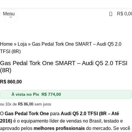
0
Menu
R$
0,0
Click to enlarge
Home
»
Loja
»
Gas Pedal Tork One SMART – Audi Q5 2.0
TFSI (8R)
Gas Pedal Tork One SMART – Audi Q5 2.0 TFSI
(8R)
R$
860,00
À vista no Pix
R$
774,00
ou 10x de
R$
86,00
sem juros
O
Gas Pedal Tork One
para
Audi Q5 2.0 TFSI (8R – Até
2016)
é o equipamento líder de vendas no Brasil, testado e
aprovado pelos
melhores profissionais
do mercado. Se você