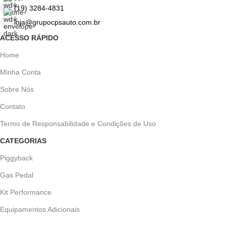
melhor escolha. Não perca
melhor escolha. Não perca
(19) 3284-4831
tempo e adquira já o seu!
tempo e adquira já o seu!
loja@grupocpsauto.com.br
ACESSO RÁPIDO
Home
Minha Conta
Sobre Nós
Contato
Termo de Responsabilidade e Condições de Uso
CATEGORIAS
Piggyback
Gas Pedal
Kit Performance
Equipamentos Adicionais