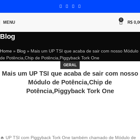
0
MENU
R$
0,0
Blog
Home
»
Blog
»
Mais um UP TSI que acaba de sair com nosso Módulo
de Potência,Chip de Potência,Piggyback Tork One
GERAL
Mais um UP TSI que acaba de sair com nosso
Módulo de Potência,Chip de
Potência,Piggyback Tork One
🔥 UP TSI com Piggyback Tork One também chamado de Módulo de