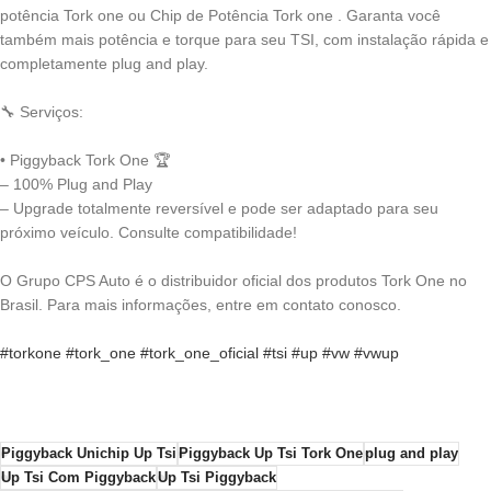
potência Tork one ou Chip de Potência Tork one . Garanta você
também mais potência e torque para seu TSI, com instalação rápida e
completamente plug and play.
⠀
🔧 Serviços:
⠀
• Piggyback Tork One 🏆
– 100% Plug and Play
– Upgrade totalmente reversível e pode ser adaptado para seu
próximo veículo. Consulte compatibilidade!
⠀
O Grupo CPS Auto é o distribuidor oficial dos produtos Tork One no
Brasil. Para mais informações, entre em contato conosco.
⠀
#torkone
#tork_one
#tork_one_oficial
#tsi
#up
#vw
#vwup
Piggyback Unichip Up Tsi
Piggyback Up Tsi Tork One
plug and play
Up Tsi Com Piggyback
Up Tsi Piggyback