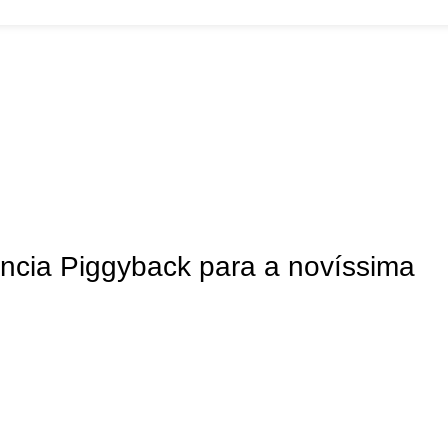
back para a novíssima Volkswagen Taos!
ência Piggyback para a novíssima