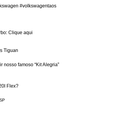
lkswagen
#volkswagentaos
rbo:
Clique aqui
s Tiguan
r nosso famoso “Kit Alegria”
20I Flex?
 SP