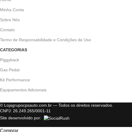
Minha Conta
Sobre Nós
Contato
Termo de Responsabilidade e Condições de Uso
CATEGORIAS
Piggyback
Gas Pedal
Kit Performance
Equipamentos Adicionais
© Lojagrupocpsauto.com.br — Todos os direitos reservados.
CNPJ: 26.249.265/0001-11
Site desenvolvido por:
Comprar