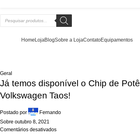
APROVEITE NOSSAS PROMOÇÕES!
ategorias
Home
Loja
Blog
Sobre a Loja
Contato
Equipamentos
Blog
Home
»
Blog
»
Já temos disponível o Chip de Potência Piggy
Geral
Já temos disponível o Chip de Pot
Volkswagen Taos!
Postado por
Fernando
Sobre outubro 8, 2021
Comentários desativados