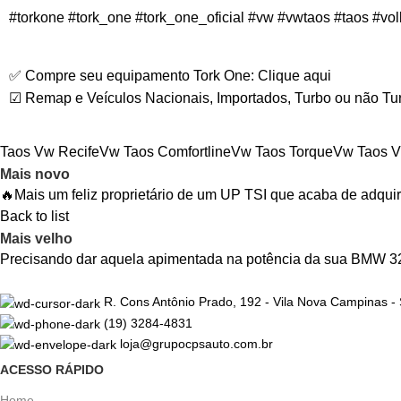
#torkone
#tork_one
#tork_one_oficial
#vw
#vwtaos
#taos
#vo
✅ Compre seu equipamento Tork One:
Clique aqui
☑ Remap e Veículos Nacionais, Importados, Turbo ou não Tu
Taos Vw Recife
Vw Taos Comfortline
Vw Taos Torque
Vw Taos V
Mais novo
🔥Mais um feliz proprietário de um UP TSI que acaba de adquiri
Back to list
Mais velho
Precisando dar aquela apimentada na potência da sua BMW 3
R. Cons Antônio Prado, 192 - Vila Nova Campinas -
(19) 3284-4831
loja@grupocpsauto.com.br
ACESSO RÁPIDO
Home